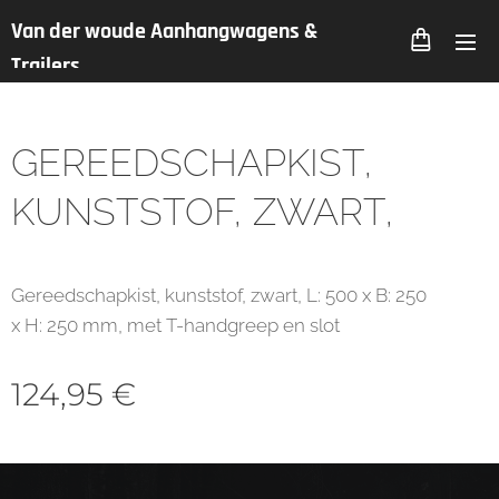
Van der woude Aanhangwagens &
Trailers
GEREEDSCHAPKIST,
KUNSTSTOF, ZWART,
Gereedschapkist, kunststof, zwart, L: 500 x B: 250
x H: 250 mm, met T-handgreep en slot
124,95
€